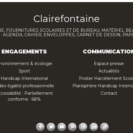
Clairefontaine
E, FOURNITURES SCOLAIRES ET DE BUREAU, MATÉRIEL BE
 AGENDA, CAHIER, ENVELOPPES, CARNET DE DESSIN, PAP
ENGAGEMENTS
COMMUNICATIO
nvironnement & écologie
Espace presse
Sport
Actualités
Handicap International
Poster Harcèlement Scola
dex égalité professionnelle
Planisphère Handicap Interna
cessibilité : Partiellement
Contact
conforme : 68%
Facebook
Twitter
YouTube
Pinterest
Instagram
LinkedIn
TikTok