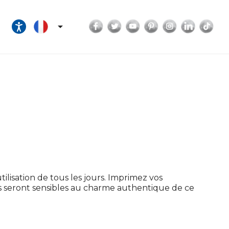
Facebook
Twitter
YouTube
Pinterest
Instagram
LinkedI
Tik

tilisation de tous les jours. Imprimez vos
eurs seront sensibles au charme authentique de ce