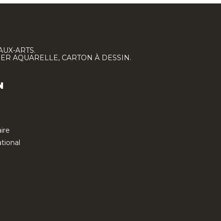
AUX-ARTS.
IER AQUARELLE, CARTON À DESSIN.
N
ire
tional