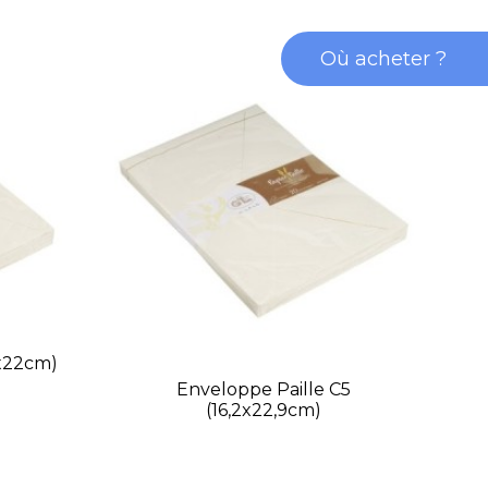
Où acheter ?
1x22cm)
Enveloppe Paille C5
(16,2x22,9cm)