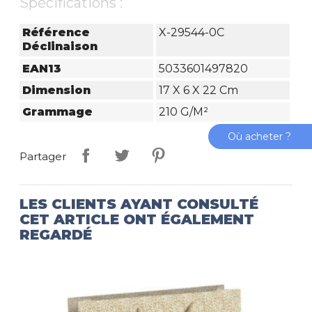
Spécifications :
Référence
X-29544-0C
Déclinaison
EAN13
5033601497820
Dimension
17 X 6 X 22 Cm
Grammage
210 G/m²
Où acheter ?
Partager
LES CLIENTS AYANT CONSULTÉ
CET ARTICLE ONT ÉGALEMENT
REGARDÉ