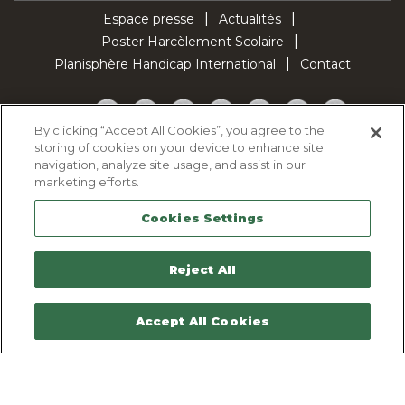
Espace presse
Actualités
Poster Harcèlement Scolaire
Planisphère Handicap International
Contact
Facebook
Twitter
YouTube
Pinterest
Instagram
LinkedIn
TikTok
By clicking “Accept All Cookies”, you agree to the
storing of cookies on your device to enhance site
Politique d'utilisation des cookies
navigation, analyze site usage, and assist in our
Politique de confidentialité
marketing efforts.
Mentions légales
Cookies Settings
Plan du site
Contactez-nous
Reject All
Accept All Cookies