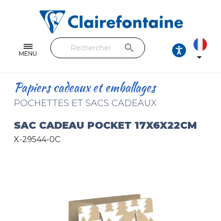
Cahiers & Carnets
Feuilles & Copies
search
Beaux-arts & Dessin
MENU

Correspondance
Papiers cadeaux et emballages
Loisirs créatifs
POCHETTES ET SACS CADEAUX
Papiers cadeaux et emballages
SAC CADEAU POCKET 17X6X22CM
X-29544-0C
Cuir & trousses
RETROUVEZ NOS COLLECTIONS
Toutes les collections