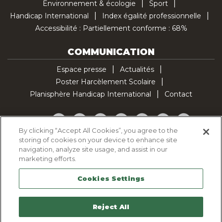
Environnement & écologie
Sport
Handicap International
Index égalité professionnelle
Accessibilité : Partiellement conforme : 68%
COMMUNICATION
Espace presse
Actualités
Poster Harcèlement Scolaire
Planisphère Handicap International
Contact
Facebook
Twitter
YouTube
Pinterest
Instagram
LinkedIn
TikTok
By clicking “Accept All Cookies”, you agree to the
storing of cookies on your device to enhance site
Politique d'utilisation des cookies
navigation, analyze site usage, and assist in our
Politique de confidentialité
marketing efforts.
Mentions légales
Cookies Settings
Plan du site
Contactez-nous
Reject All