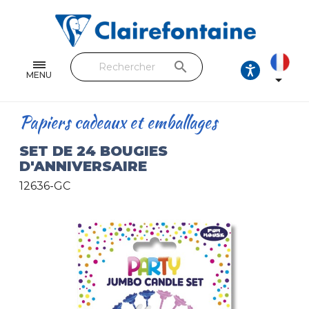
Cahiers & Carnets
Feuilles & Copies
search
Beaux-arts & Dessin
MENU

Correspondance
Papiers cadeaux et emballages
Loisirs créatifs
SET DE 24 BOUGIES
D'ANNIVERSAIRE
Papiers cadeaux et emballages
12636-GC
Cuir & trousses
RETROUVEZ NOS COLLECTIONS
Toutes les collections