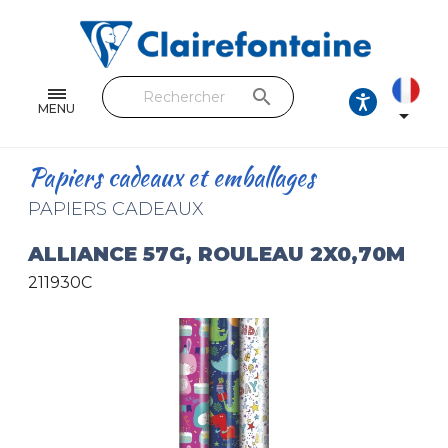
Cahiers & Carnets
Feuilles & Copies
search
Beaux-arts & Dessin
MENU

Correspondance
Papiers cadeaux et emballages
Loisirs créatifs
PAPIERS CADEAUX
Papiers cadeaux et emballages
ALLIANCE 57G, ROULEAU 2X0,70M
211930C
Cuir & trousses
RETROUVEZ NOS COLLECTIONS
Toutes les collections