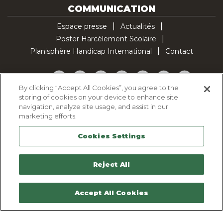
COMMUNICATION
Espace presse
Actualités
Poster Harcèlement Scolaire
Planisphère Handicap International
Contact
Facebook
Twitter
YouTube
Pinterest
Instagram
LinkedIn
TikTok
By clicking “Accept All Cookies”, you agree to the
storing of cookies on your device to enhance site
Politique d'utilisation des cookies
navigation, analyze site usage, and assist in our
Politique de confidentialité
marketing efforts.
Mentions légales
Cookies Settings
Plan du site
Contactez-nous
Reject All
Accept All Cookies