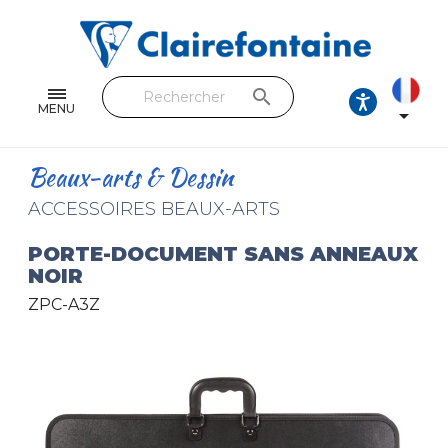
Cahiers & Carnets
Feuilles & Copies
search
Beaux-arts & Dessin
MENU

Correspondance
Beaux-arts & Dessin
Loisirs créatifs
ACCESSOIRES BEAUX-ARTS
Papiers cadeaux et emballages
PORTE-DOCUMENT SANS ANNEAUX
NOIR
Cuir & trousses
ZPC-A3Z
RETROUVEZ NOS COLLECTIONS
Toutes les collections