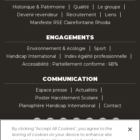
Historique & Patrimoine
Qualité
Le groupe
Devenir revendeur
Recrutement
Liens
Manifeste RSE Clairefontaine Rhodia
ENGAGEMENTS
Environnement & écologie
Sport
Handicap International
Index égalité professionnelle
Accessibilité : Partiellement conforme : 68%
COMMUNICATION
Espace presse
Actualités
Poster Harcèlement Scolaire
Planisphère Handicap International
Contact
Facebook
Twitter
YouTube
Pinterest
Instagram
LinkedIn
TikTok
By clicking “Accept All Cookies”, you agree to the
storing of cookies on your device to enhance site
Politique d'utilisation des cookies