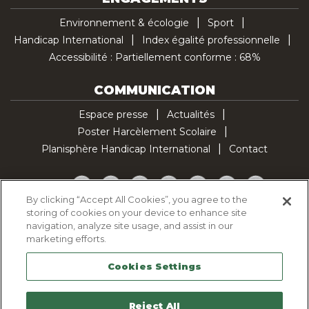
Environnement & écologie
Sport
Handicap International
Index égalité professionnelle
Accessibilité : Partiellement conforme : 68%
COMMUNICATION
Espace presse
Actualités
Poster Harcèlement Scolaire
Planisphère Handicap International
Contact
Facebook
Twitter
YouTube
Pinterest
Instagram
LinkedIn
TikTok
By clicking “Accept All Cookies”, you agree to the
storing of cookies on your device to enhance site
Politique d'utilisation des cookies
navigation, analyze site usage, and assist in our
Politique de confidentialité
marketing efforts.
Mentions légales
Cookies Settings
Plan du site
Contactez-nous
Reject All