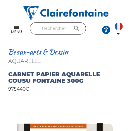
Cahiers & Carnets
Feuilles & Copies
search
Beaux-arts & Dessin
MENU

Correspondance
Beaux-arts & Dessin
Loisirs créatifs
AQUARELLE
Papiers cadeaux et emballages
CARNET PAPIER AQUARELLE
COUSU FONTAINE 300G
Cuir & trousses
975440C
RETROUVEZ NOS COLLECTIONS
Toutes les collections