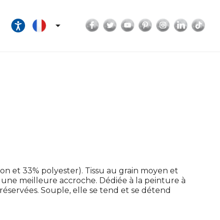
Facebook
Twitter
YouTube
Pinterest
Instagram
LinkedI
Tik

on et 33% polyester). Tissu au grain moyen et
r une meilleure accroche. Dédiée à la peinture à
 préservées. Souple, elle se tend et se détend