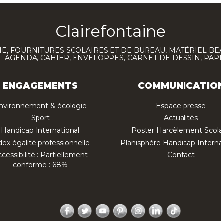
Clairefontaine
E, FOURNITURES SCOLAIRES ET DE BUREAU, MATÉRIEL BE
 AGENDA, CAHIER, ENVELOPPES, CARNET DE DESSIN, PAP
ENGAGEMENTS
COMMUNICATIO
nvironnement & écologie
Espace presse
Sport
Actualités
Handicap International
Poster Harcèlement Scola
dex égalité professionnelle
Planisphère Handicap Interna
cessibilité : Partiellement
Contact
conforme : 68%
Facebook
Twitter
YouTube
Pinterest
Instagram
LinkedIn
TikTok