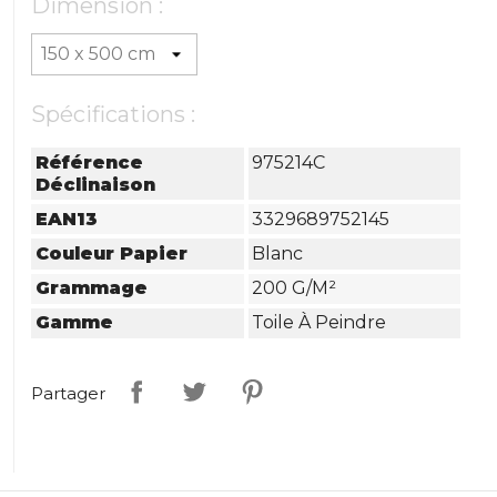
Dimension :
Spécifications :
Référence
975214C
Déclinaison
EAN13
3329689752145
Couleur Papier
Blanc
Grammage
200 G/m²
Gamme
Toile À Peindre
Partager