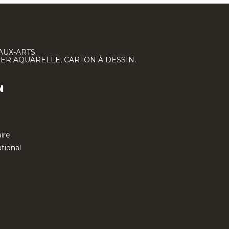
AUX-ARTS.
IER AQUARELLE, CARTON À DESSIN.
N
ire
tional