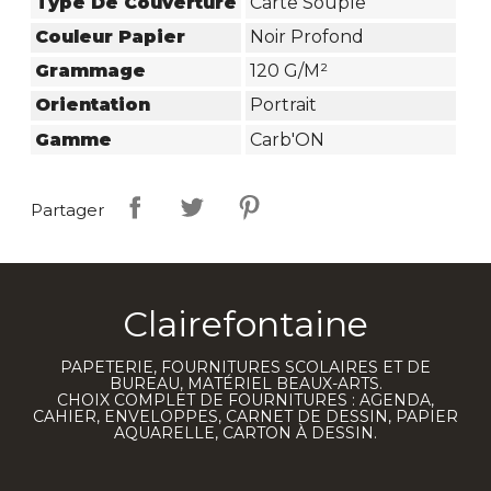
Type De Couverture
Carte Souple
Couleur Papier
Noir Profond
Grammage
120 G/m²
Orientation
Portrait
Gamme
Carb'ON
Partager
Clairefontaine
PAPETERIE, FOURNITURES SCOLAIRES ET DE
BUREAU, MATÉRIEL BEAUX-ARTS.
CHOIX COMPLET DE FOURNITURES : AGENDA,
CAHIER, ENVELOPPES, CARNET DE DESSIN, PAPIER
AQUARELLE, CARTON À DESSIN.