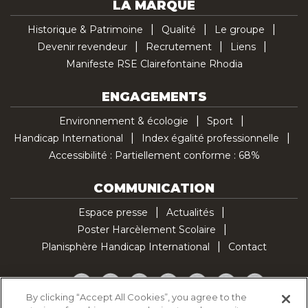
LA MARQUE
Historique & Patrimoine
Qualité
Le groupe
Devenir revendeur
Recrutement
Liens
Manifeste RSE Clairefontaine Rhodia
ENGAGEMENTS
Environnement & écologie
Sport
Handicap International
Index égalité professionnelle
Accessibilité : Partiellement conforme : 68%
COMMUNICATION
Espace presse
Actualités
Poster Harcèlement Scolaire
Planisphère Handicap International
Contact
Facebook
Twitter
YouTube
Pinterest
Instagram
LinkedIn
TikTok
By clicking “Accept All Cookies”, you agree to the