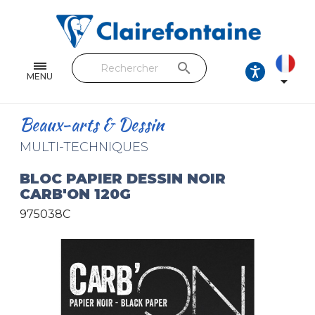
Cahiers & Carnets
Feuilles & Copies
search
Beaux-arts & Dessin
MENU

Correspondance
Beaux-arts & Dessin
Loisirs créatifs
MULTI-TECHNIQUES
Papiers cadeaux et emballages
BLOC PAPIER DESSIN NOIR
CARB'ON 120G
Cuir & trousses
975038C
RETROUVEZ NOS COLLECTIONS
Toutes les collections