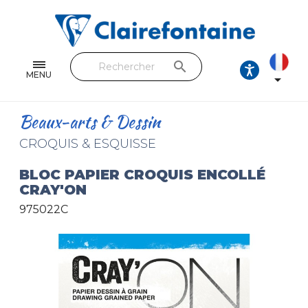
Cahiers & Carnets
Feuilles & Copies
search
Beaux-arts & Dessin
MENU

Correspondance
Beaux-arts & Dessin
Loisirs créatifs
CROQUIS & ESQUISSE
Papiers cadeaux et emballages
BLOC PAPIER CROQUIS ENCOLLÉ
CRAY'ON
Cuir & trousses
975022C
RETROUVEZ NOS COLLECTIONS
Toutes les collections