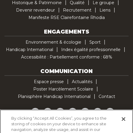
Historique & Patrimoine
Qualité
Le groupe
Devenir revendeur
Recrutement
Liens
Manifeste RSE Clairefontaine Rhodia
ENGAGEMENTS
Environnement & écologie
Sport
Handicap International
Index égalité professionnelle
Accessibilité : Partiellement conforme : 68%
COMMUNICATION
Espace presse
Actualités
Poster Harcèlement Scolaire
Planisphère Handicap International
Contact
Facebook
Twitter
YouTube
Pinterest
Instagram
LinkedIn
TikTok
By clicking “Accept All Cookies”, you agree to the
storing of cookies on your device to enhance site
Politique d'utilisation des cookies
navigation, analyze site usage, and assist in our