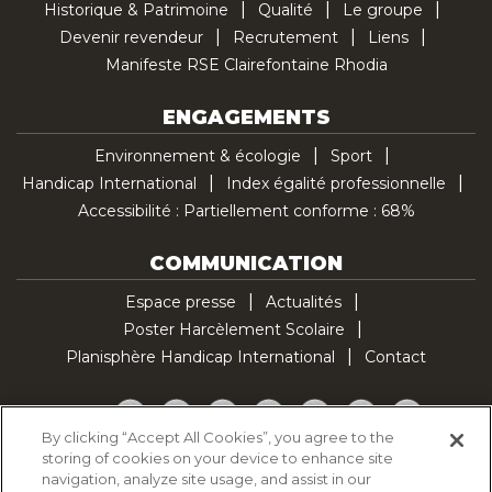
Historique & Patrimoine
Qualité
Le groupe
Devenir revendeur
Recrutement
Liens
Manifeste RSE Clairefontaine Rhodia
ENGAGEMENTS
Environnement & écologie
Sport
Handicap International
Index égalité professionnelle
Accessibilité : Partiellement conforme : 68%
COMMUNICATION
Espace presse
Actualités
Poster Harcèlement Scolaire
Planisphère Handicap International
Contact
Facebook
Twitter
YouTube
Pinterest
Instagram
LinkedIn
TikTok
By clicking “Accept All Cookies”, you agree to the
storing of cookies on your device to enhance site
Politique d'utilisation des cookies
navigation, analyze site usage, and assist in our