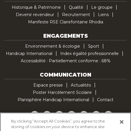
Historique & Patrimoine
Qualité
Le groupe
Devenir revendeur
Recrutement
Liens
Manifeste RSE Clairefontaine Rhodia
ENGAGEMENTS
Environnement & écologie
Sport
Handicap International
Index égalité professionnelle
Accessibilité : Partiellement conforme : 68%
COMMUNICATION
Espace presse
Actualités
Poster Harcèlement Scolaire
Planisphère Handicap International
Contact
Facebook
Twitter
YouTube
Pinterest
Instagram
LinkedIn
TikTok
By clicking “Accept All Cookies”, you agree to the
storing of cookies on your device to enhance site
Politique d'utilisation des cookies