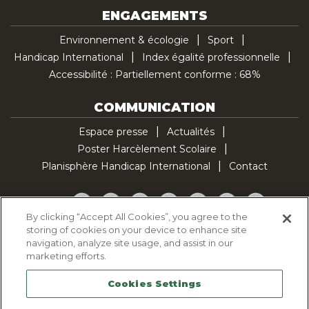
ENGAGEMENTS
Environnement & écologie
Sport
Handicap International
Index égalité professionnelle
Accessibilité : Partiellement conforme : 68%
COMMUNICATION
Espace presse
Actualités
Poster Harcèlement Scolaire
Planisphère Handicap International
Contact
Facebook
Twitter
YouTube
Pinterest
Instagram
LinkedIn
TikTok
By clicking “Accept All Cookies”, you agree to the
storing of cookies on your device to enhance site
Politique d'utilisation des cookies
navigation, analyze site usage, and assist in our
Politique de confidentialité
marketing efforts.
Mentions légales
Cookies Settings
Plan du site
Contactez-nous