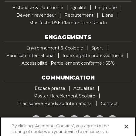
Historique & Patrimoine
Qualité
Le groupe
Devenir revendeur
Recrutement
Liens
Manifeste RSE Clairefontaine Rhodia
ENGAGEMENTS
Environnement & écologie
Sport
Handicap International
Index égalité professionnelle
Accessibilité : Partiellement conforme : 68%
COMMUNICATION
Espace presse
Actualités
Poster Harcèlement Scolaire
Planisphère Handicap International
Contact
Facebook
Twitter
YouTube
Pinterest
Instagram
LinkedIn
TikTok
By clicking “Accept All Cookies”, you agree to the
storing of cookies on your device to enhance site
Politique d'utilisation des cookies