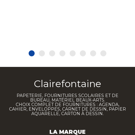
Clairefontaine
PAPETERIE, FOURNITURES SCOLAIRES ET DE
BUREAU, MATÉRIEL BEAUX-ARTS.
CHOIX COMPLET DE FOURNITURES : AGENDA,
CAHIER, ENVELOPPES, CARNET DE DESSIN, PAPIER
AQUARELLE, CARTON À DESSIN.
LA MARQUE