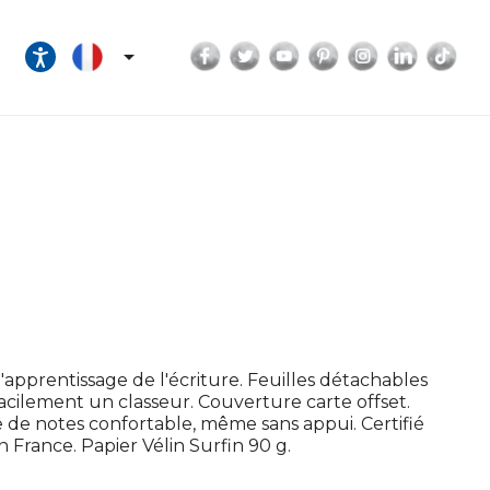
Facebook
Twitter
YouTube
Pinterest
Instagram
LinkedI
Tik

 l'apprentissage de l'écriture. Feuilles détachables
acilement un classeur. Couverture carte offset.
e de notes confortable, même sans appui. Certifié
 France. Papier Vélin Surfin 90 g.