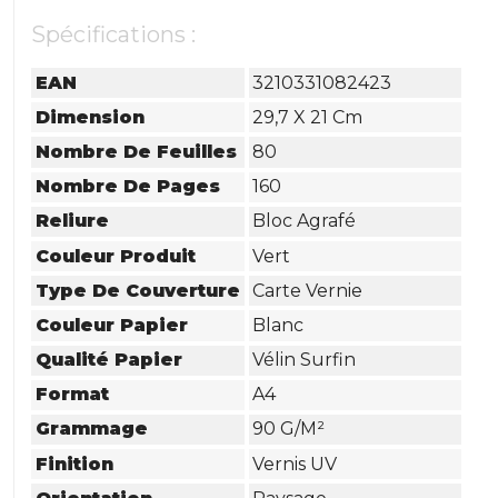
Spécifications :
EAN
3210331082423
Dimension
29,7 X 21 Cm
Nombre De Feuilles
80
Nombre De Pages
160
Reliure
Bloc Agrafé
Couleur Produit
Vert
Type De Couverture
Carte Vernie
Couleur Papier
Blanc
Qualité Papier
Vélin Surfin
Format
A4
Grammage
90 G/m²
Finition
Vernis UV