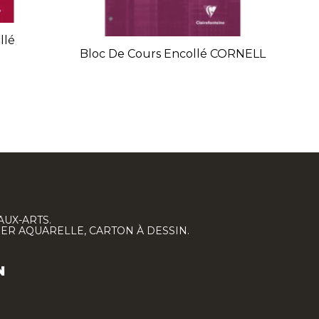
llé
Bloc De Cours Encollé CORNELL
Bl
AUX-ARTS.
IER AQUARELLE, CARTON À DESSIN.
N