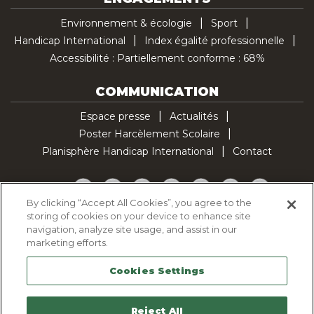
Environnement & écologie
Sport
Handicap International
Index égalité professionnelle
Accessibilité : Partiellement conforme : 68%
COMMUNICATION
Espace presse
Actualités
Poster Harcèlement Scolaire
Planisphère Handicap International
Contact
Facebook
Twitter
YouTube
Pinterest
Instagram
LinkedIn
TikTok
By clicking “Accept All Cookies”, you agree to the
storing of cookies on your device to enhance site
Politique d'utilisation des cookies
navigation, analyze site usage, and assist in our
Politique de confidentialité
marketing efforts.
Mentions légales
Cookies Settings
Plan du site
Contactez-nous
Reject All