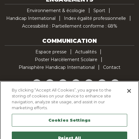
Environnement & écologie
Sport
Handicap International
Index égalité professionnelle
Accessibilité : Partiellement conforme : 68%
COMMUNICATION
Espace presse
Actualités
Poster Harcèlement Scolaire
Planisphère Handicap International
Contact
Facebook
Twitter
YouTube
Pinterest
Instagram
LinkedIn
TikTok
By clicking “Accept All Cookies”, you agree to the
storing of cookies on your device to enhance site
Politique d'utilisation des cookies
navigation, analyze site usage, and assist in our
Politique de confidentialité
marketing efforts.
Mentions légales
Cookies Settings
Plan du site
Contactez-nous
Reject All