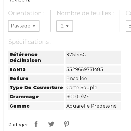
Orientation :
Nombre de feuilles :
C
Spécifications :
Référence
975148C
Déclinaison
EAN13
3329689751483
Reliure
Encollée
Type De Couverture
Carte Souple
Grammage
300 G/m²
Gamme
Aquarelle Prédessiné
Partager