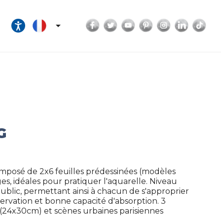
Facebook
Twitter
YouTube
Pinterest
Instagram
LinkedI
Tik

G
composé de 2x6 feuilles prédessinées (modèles
ges, idéales pour pratiquer l'aquarelle. Niveau
ublic, permettant ainsi à chacun de s'approprier
servation et bonne capacité d'absorption. 3
(24x30cm) et scènes urbaines parisiennes