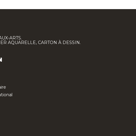
AUX-ARTS.
IER AQUARELLE, CARTON À DESSIN.
N
ire
tional