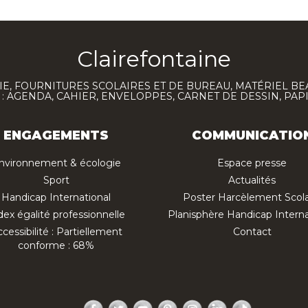
Clairefontaine
E, FOURNITURES SCOLAIRES ET DE BUREAU, MATÉRIEL BE
 AGENDA, CAHIER, ENVELOPPES, CARNET DE DESSIN, PAP
ENGAGEMENTS
COMMUNICATIO
nvironnement & écologie
Espace presse
Sport
Actualités
Handicap International
Poster Harcèlement Scola
dex égalité professionnelle
Planisphère Handicap Interna
cessibilité : Partiellement
Contact
conforme : 68%
Facebook
Twitter
YouTube
Pinterest
Instagram
LinkedIn
TikTok