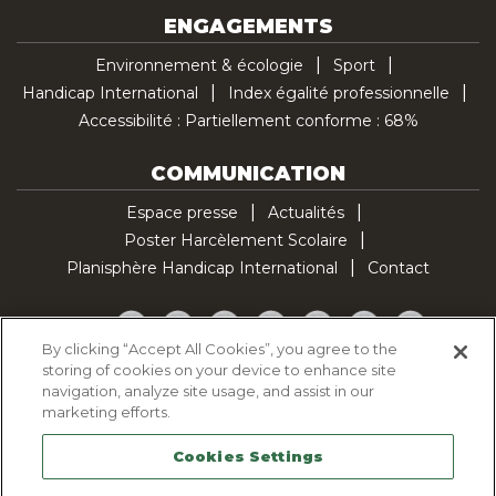
ENGAGEMENTS
Environnement & écologie
Sport
Handicap International
Index égalité professionnelle
Accessibilité : Partiellement conforme : 68%
COMMUNICATION
Espace presse
Actualités
Poster Harcèlement Scolaire
Planisphère Handicap International
Contact
Facebook
Twitter
YouTube
Pinterest
Instagram
LinkedIn
TikTok
By clicking “Accept All Cookies”, you agree to the
storing of cookies on your device to enhance site
Politique d'utilisation des cookies
navigation, analyze site usage, and assist in our
Politique de confidentialité
marketing efforts.
Mentions légales
Cookies Settings
Plan du site
Contactez-nous