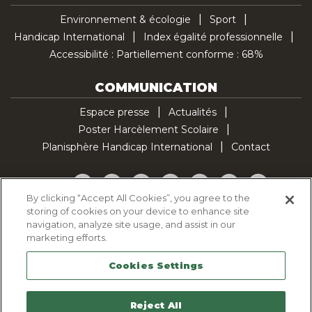
Environnement & écologie
Sport
Handicap International
Index égalité professionnelle
Accessibilité : Partiellement conforme : 68%
COMMUNICATION
Espace presse
Actualités
Poster Harcèlement Scolaire
Planisphère Handicap International
Contact
Facebook
Twitter
YouTube
Pinterest
Instagram
LinkedIn
TikTok
By clicking “Accept All Cookies”, you agree to the
storing of cookies on your device to enhance site
Politique d'utilisation des cookies
navigation, analyze site usage, and assist in our
Politique de confidentialité
marketing efforts.
Mentions légales
Cookies Settings
Plan du site
Contactez-nous
Reject All