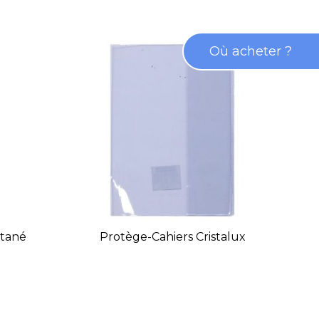
Où acheter ?
ntané
Protège-Cahiers Cristalux