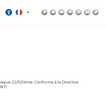
Facebook
Twitter
YouTube
Pinterest
Instagram
LinkedI
Tik

opaque 22/100ème. Conforme à la Directive
N71.