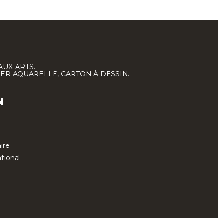
AUX-ARTS.
IER AQUARELLE, CARTON À DESSIN.
N
ire
tional