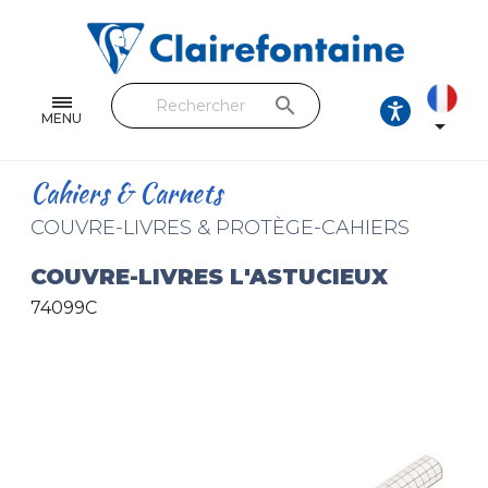
Cahiers & Carnets
Feuilles & Copies
search
Beaux-arts & Dessin
MENU

Correspondance
Cahiers & Carnets
Loisirs créatifs
COUVRE-LIVRES & PROTÈGE-CAHIERS
Papiers cadeaux et emballages
COUVRE-LIVRES L'ASTUCIEUX
74099C
Cuir & trousses
RETROUVEZ NOS COLLECTIONS
Toutes les collections