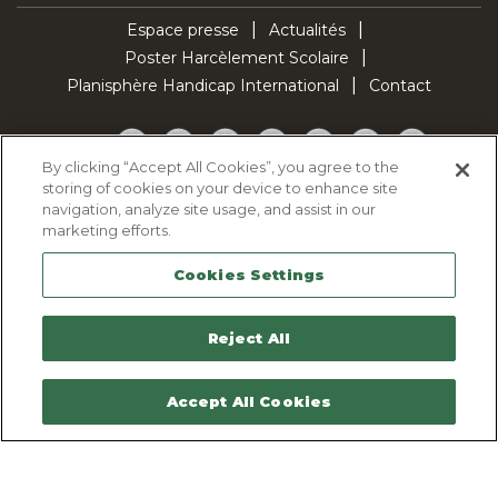
Espace presse
Actualités
Poster Harcèlement Scolaire
Planisphère Handicap International
Contact
Facebook
Twitter
YouTube
Pinterest
Instagram
LinkedIn
TikTok
By clicking “Accept All Cookies”, you agree to the
storing of cookies on your device to enhance site
Politique d'utilisation des cookies
navigation, analyze site usage, and assist in our
Politique de confidentialité
marketing efforts.
Mentions légales
Cookies Settings
Plan du site
Contactez-nous
Reject All
Accept All Cookies