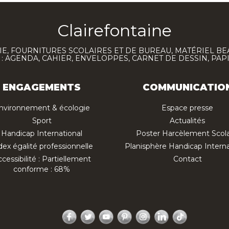
Clairefontaine
E, FOURNITURES SCOLAIRES ET DE BUREAU, MATÉRIEL BE
 AGENDA, CAHIER, ENVELOPPES, CARNET DE DESSIN, PAP
ENGAGEMENTS
COMMUNICATIO
nvironnement & écologie
Espace presse
Sport
Actualités
Handicap International
Poster Harcèlement Scola
dex égalité professionnelle
Planisphère Handicap Interna
cessibilité : Partiellement
Contact
conforme : 68%
Facebook
Twitter
YouTube
Pinterest
Instagram
LinkedIn
TikTok