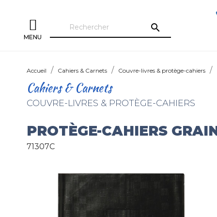
search
MENU
Accueil
Cahiers & Carnets
Couvre-livres & protège-cahiers
Cahiers & Carnets
COUVRE-LIVRES & PROTÈGE-CAHIERS
PROTÈGE-CAHIERS GRAI
71307C