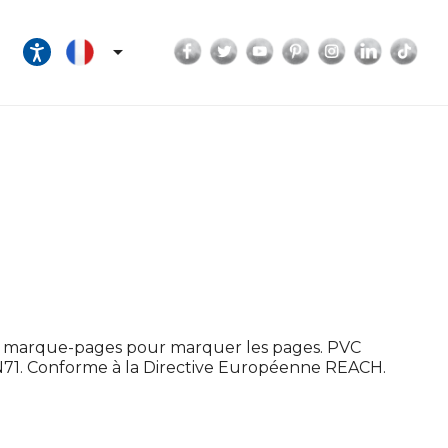
Facebook
Twitter
YouTube
Pinterest
Instagram
LinkedI
Tik

ats marque-pages pour marquer les pages. PVC
1. Conforme à la Directive Européenne REACH.