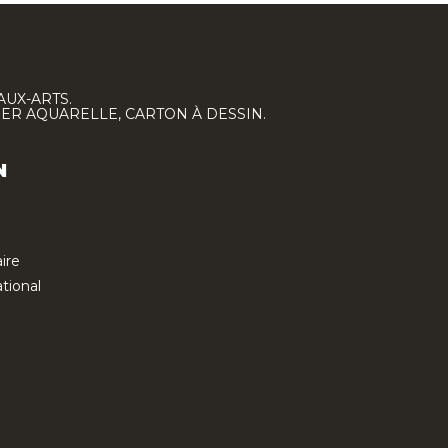
AUX-ARTS.
IER AQUARELLE, CARTON À DESSIN.
N
ire
tional