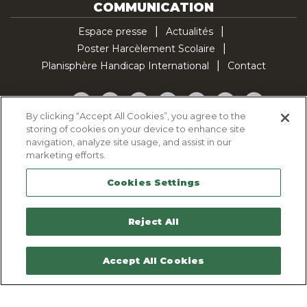
COMMUNICATION
Espace presse
Actualités
Poster Harcèlement Scolaire
Planisphère Handicap International
Contact
Facebook
Twitter
YouTube
Pinterest
Instagram
LinkedIn
TikTok
By clicking “Accept All Cookies”, you agree to the
storing of cookies on your device to enhance site
Politique d'utilisation des cookies
navigation, analyze site usage, and assist in our
Politique de confidentialité
marketing efforts.
Mentions légales
Cookies Settings
Plan du site
Contactez-nous
Reject All
Accept All Cookies