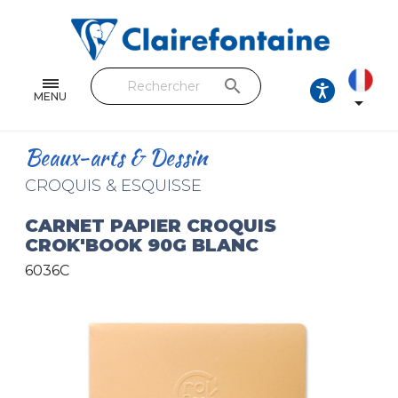
Cahiers & Carnets
Feuilles & Copies
search
Beaux-arts & Dessin
MENU

Correspondance
Beaux-arts & Dessin
Loisirs créatifs
CROQUIS & ESQUISSE
Papiers cadeaux et emballages
CARNET PAPIER CROQUIS
CROK'BOOK 90G BLANC
Cuir & trousses
6036C
RETROUVEZ NOS COLLECTIONS
Toutes les collections