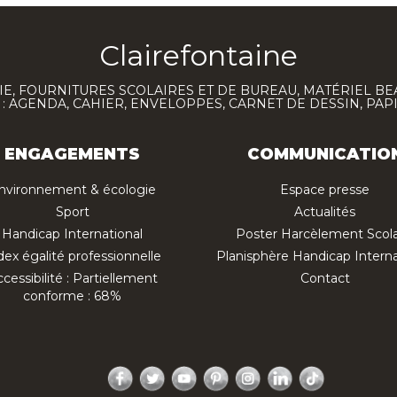
Clairefontaine
E, FOURNITURES SCOLAIRES ET DE BUREAU, MATÉRIEL BE
 AGENDA, CAHIER, ENVELOPPES, CARNET DE DESSIN, PAP
ENGAGEMENTS
COMMUNICATIO
nvironnement & écologie
Espace presse
Sport
Actualités
Handicap International
Poster Harcèlement Scola
dex égalité professionnelle
Planisphère Handicap Interna
cessibilité : Partiellement
Contact
conforme : 68%
Facebook
Twitter
YouTube
Pinterest
Instagram
LinkedIn
TikTok