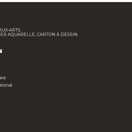
AUX-ARTS.
IER AQUARELLE, CARTON À DESSIN.
N
ire
tional