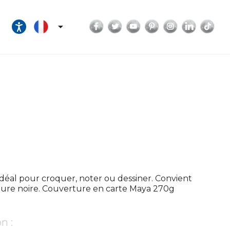
Facebook
Twitter
YouTube
Pinterest
Instagram
LinkedI
Tik

 idéal pour croquer, noter ou dessiner. Convient
erture noire. Couverture en carte Maya 270g
n :