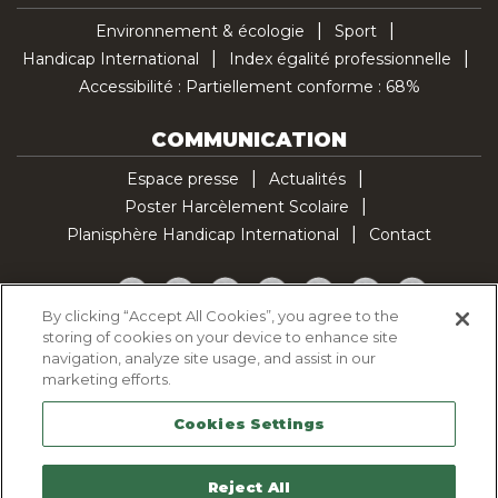
Environnement & écologie
Sport
Handicap International
Index égalité professionnelle
Accessibilité : Partiellement conforme : 68%
COMMUNICATION
Espace presse
Actualités
Poster Harcèlement Scolaire
Planisphère Handicap International
Contact
Facebook
Twitter
YouTube
Pinterest
Instagram
LinkedIn
TikTok
By clicking “Accept All Cookies”, you agree to the
storing of cookies on your device to enhance site
Politique d'utilisation des cookies
navigation, analyze site usage, and assist in our
Politique de confidentialité
marketing efforts.
Mentions légales
Cookies Settings
Plan du site
Contactez-nous
Reject All