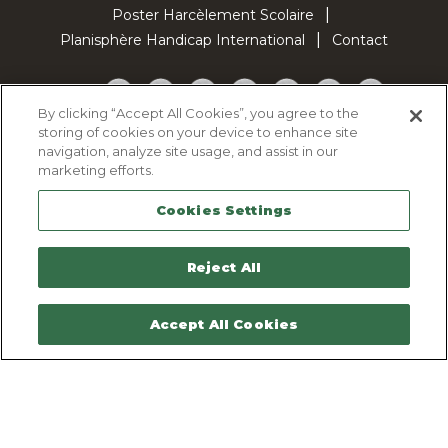
Poster Harcèlement Scolaire
Planisphère Handicap International
Contact
Facebook
Twitter
YouTube
Pinterest
Instagram
LinkedIn
TikTok
By clicking “Accept All Cookies”, you agree to the
storing of cookies on your device to enhance site
Politique d'utilisation des cookies
navigation, analyze site usage, and assist in our
Politique de confidentialité
marketing efforts.
Mentions légales
Cookies Settings
Plan du site
Contactez-nous
Reject All
Accept All Cookies