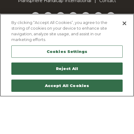
Planisphère Handicap International
Contact
Facebook
Twitter
YouTube
Pinterest
Instagram
LinkedIn
TikTok
By clicking “Accept All Cookies”, you agree to the
storing of cookies on your device to enhance site
Politique d'utilisation des cookies
navigation, analyze site usage, and assist in our
Politique de confidentialité
marketing efforts.
Mentions légales
Cookies Settings
Plan du site
Contactez-nous
Reject All
Accept All Cookies