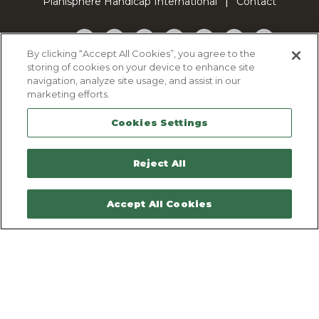
Planisphère Handicap International
Contact
Facebook
Twitter
YouTube
Pinterest
Instagram
LinkedIn
TikTok
By clicking “Accept All Cookies”, you agree to the
storing of cookies on your device to enhance site
Politique d'utilisation des cookies
navigation, analyze site usage, and assist in our
Politique de confidentialité
marketing efforts.
Mentions légales
Cookies Settings
Plan du site
Contactez-nous
Reject All
Accept All Cookies