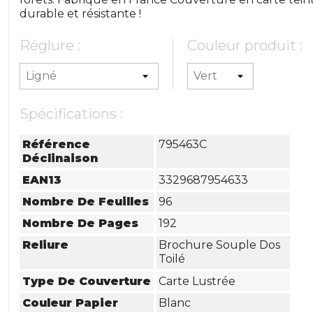
durable et résistante !
Réglure :
Couleur produit :
Spécifications :
Référence
795463C
Déclinaison
EAN13
3329687954633
Nombre De Feuilles
96
Nombre De Pages
192
Reliure
Brochure Souple Dos
Toilé
Type De Couverture
Carte Lustrée
Couleur Papier
Blanc