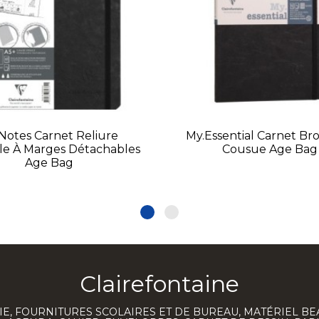
Notes Carnet Reliure
My.Essential Carnet Br
ale À Marges Détachables
Cousue Age Bag
Age Bag
Clairefontaine
E, FOURNITURES SCOLAIRES ET DE BUREAU, MATÉRIEL BE