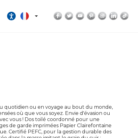
Facebook
Twitter
YouTube
Pinterest
Instagram
LinkedI
Tik

Au quotidien ou en voyage au bout du monde,
pensées où que vous soyez. Envie d'évasion ou
vec vous ! Dos toilé coordonné pour une
ages de garde imprimées Papier Clairefontaine
ue. Certifié PEFC, pour la gestion durable des
e dans la masse imitant le grain du cuir :