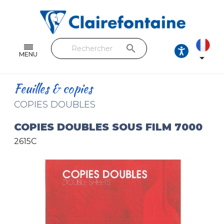
Cahiers & Carnets
Feuilles & Copies
search
Beaux-arts & Dessin
MENU

Correspondance
Feuilles & copies
Loisirs créatifs
COPIES DOUBLES
Papiers cadeaux et emballages
COPIES DOUBLES SOUS FILM 7000
2615C
Cuir & trousses
RETROUVEZ NOS COLLECTIONS
Toutes les collections