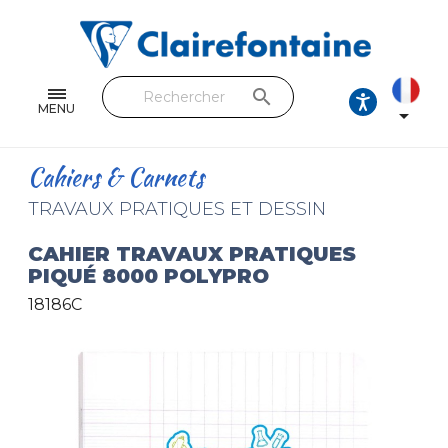
Cahiers & Carnets
Feuilles & Copies
search
Beaux-arts & Dessin
MENU

Correspondance
Cahiers & Carnets
Loisirs créatifs
TRAVAUX PRATIQUES ET DESSIN
Papiers cadeaux et emballages
CAHIER TRAVAUX PRATIQUES
PIQUÉ 8000 POLYPRO
Cuir & trousses
18186C
RETROUVEZ NOS COLLECTIONS
Toutes les collections