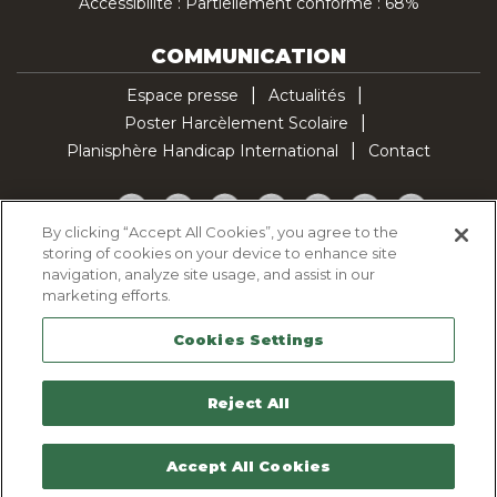
Accessibilité : Partiellement conforme : 68%
COMMUNICATION
Espace presse
Actualités
Poster Harcèlement Scolaire
Planisphère Handicap International
Contact
Facebook
Twitter
YouTube
Pinterest
Instagram
LinkedIn
TikTok
By clicking “Accept All Cookies”, you agree to the
storing of cookies on your device to enhance site
Politique d'utilisation des cookies
navigation, analyze site usage, and assist in our
Politique de confidentialité
marketing efforts.
Mentions légales
Cookies Settings
Plan du site
Contactez-nous
Reject All
Accept All Cookies