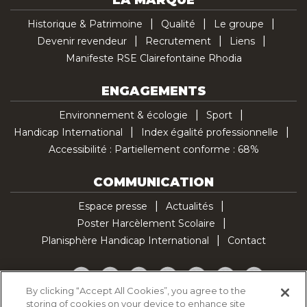
LA MARQUE
Historique & Patrimoine
Qualité
Le groupe
Devenir revendeur
Recrutement
Liens
Manifeste RSE Clairefontaine Rhodia
ENGAGEMENTS
Environnement & écologie
Sport
Handicap International
Index égalité professionnelle
Accessibilité : Partiellement conforme : 68%
COMMUNICATION
Espace presse
Actualités
Poster Harcèlement Scolaire
Planisphère Handicap International
Contact
Facebook
Twitter
YouTube
Pinterest
Instagram
LinkedIn
TikTok
By clicking “Accept All Cookies”, you agree to the
storing of cookies on your device to enhance site