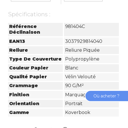
Spécifications :
Référence
981404C
Déclinaison
EAN13
3037929814040
Reliure
Reliure Piquée
Type De Couverture
Polypropylène
Couleur Papier
Blanc
Qualité Papier
Vélin Velouté
Grammage
90 G/m²
Finition
Marquage Argent
Où acheter ?
Orientation
Portrait
Gamme
Koverbook