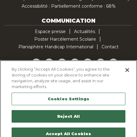
Accessibilité : Partiellement conforme : 68%
COMMUNICATION
Espace presse
Actualités
Poster Harcèlement Scolaire
Planisphère Handicap International
Contact
Facebook
Twitter
YouTube
Pinterest
Instagram
LinkedIn
TikTok
By clicking “Accept All Cookies”, you agree to the
storing of cookies on your device to enhance site
Politique d'utilisation des cookies
navigation, analyze site usage, and assist in our
Politique de confidentialité
marketing efforts.
Mentions légales
Cookies Settings
Plan du site
Contactez-nous
Reject All
Accept All Cookies