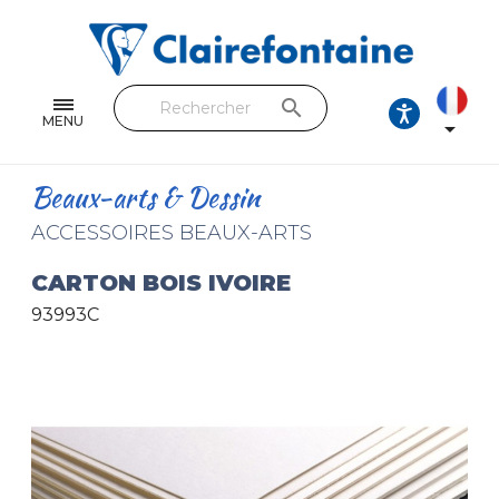
Cahiers & Carnets
Feuilles & Copies
search
Beaux-arts & Dessin
MENU

Correspondance
Beaux-arts & Dessin
Loisirs créatifs
ACCESSOIRES BEAUX-ARTS
Papiers cadeaux et emballages
CARTON BOIS IVOIRE
93993C
Cuir & trousses
RETROUVEZ NOS COLLECTIONS
Toutes les collections