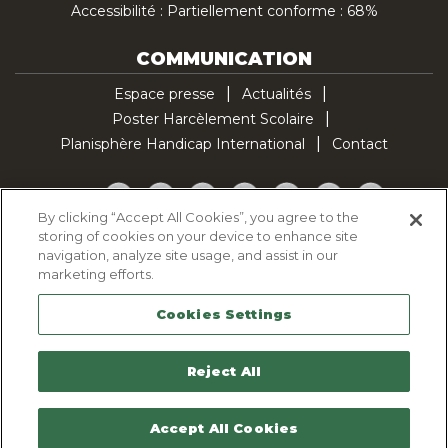
Accessibilité : Partiellement conforme : 68%
COMMUNICATION
Espace presse
Actualités
Poster Harcèlement Scolaire
Planisphère Handicap International
Contact
Facebook
Twitter
YouTube
Pinterest
Instagram
LinkedIn
TikTok
By clicking “Accept All Cookies”, you agree to the
storing of cookies on your device to enhance site
Politique d'utilisation des cookies
navigation, analyze site usage, and assist in our
Politique de confidentialité
marketing efforts.
Mentions légales
Cookies Settings
Plan du site
Contactez-nous
Reject All
Accept All Cookies