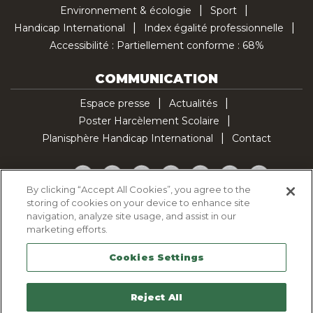
Environnement & écologie
Sport
Handicap International
Index égalité professionnelle
Accessibilité : Partiellement conforme : 68%
COMMUNICATION
Espace presse
Actualités
Poster Harcèlement Scolaire
Planisphère Handicap International
Contact
Facebook
Twitter
YouTube
Pinterest
Instagram
LinkedIn
TikTok
By clicking “Accept All Cookies”, you agree to the
storing of cookies on your device to enhance site
Politique d'utilisation des cookies
navigation, analyze site usage, and assist in our
Politique de confidentialité
marketing efforts.
Mentions légales
Cookies Settings
Plan du site
Contactez-nous
Reject All