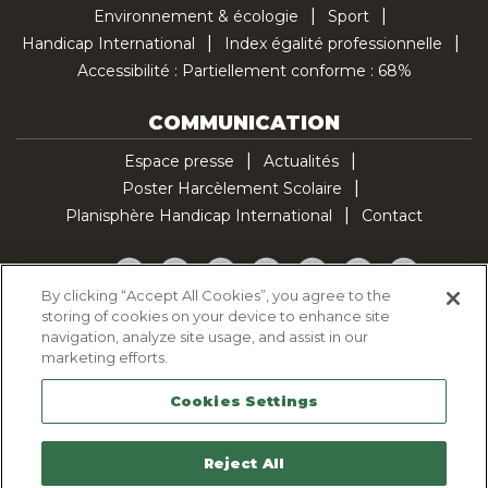
Environnement & écologie
Sport
Handicap International
Index égalité professionnelle
Accessibilité : Partiellement conforme : 68%
COMMUNICATION
Espace presse
Actualités
Poster Harcèlement Scolaire
Planisphère Handicap International
Contact
Facebook
Twitter
YouTube
Pinterest
Instagram
LinkedIn
TikTok
By clicking “Accept All Cookies”, you agree to the
storing of cookies on your device to enhance site
Politique d'utilisation des cookies
navigation, analyze site usage, and assist in our
Politique de confidentialité
marketing efforts.
Mentions légales
Cookies Settings
Plan du site
Contactez-nous
Reject All