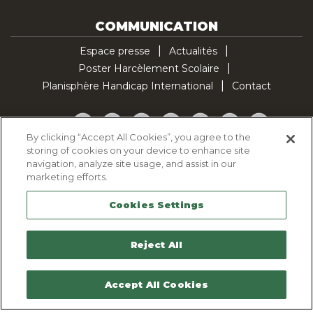
COMMUNICATION
Espace presse
Actualités
Poster Harcèlement Scolaire
Planisphère Handicap International
Contact
Facebook
Twitter
YouTube
Pinterest
Instagram
LinkedIn
TikTok
By clicking “Accept All Cookies”, you agree to the
storing of cookies on your device to enhance site
Politique d'utilisation des cookies
navigation, analyze site usage, and assist in our
Politique de confidentialité
marketing efforts.
Mentions légales
Cookies Settings
Plan du site
Contactez-nous
Reject All
Accept All Cookies