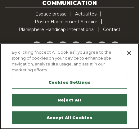
COMMUNICATION
Espace presse
Actualités
Poster Harcèlement Scolaire
Planisphère Handicap International
Contact
Facebook
Twitter
YouTube
Pinterest
Instagram
LinkedIn
TikTok
By clicking “Accept All Cookies”, you agree to the
storing of cookies on your device to enhance site
Politique d'utilisation des cookies
navigation, analyze site usage, and assist in our
Politique de confidentialité
marketing efforts.
Mentions légales
Cookies Settings
Plan du site
Contactez-nous
Reject All
Accept All Cookies