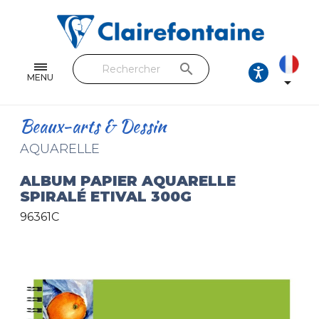
Cahiers & Carnets
Feuilles & Copies
search
Beaux-arts & Dessin
MENU

Correspondance
Beaux-arts & Dessin
Loisirs créatifs
AQUARELLE
Papiers cadeaux et emballages
ALBUM PAPIER AQUARELLE
SPIRALÉ ETIVAL 300G
Cuir & trousses
96361C
RETROUVEZ NOS COLLECTIONS
Toutes les collections