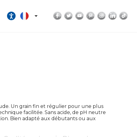
Facebook
Twitter
YouTube
Pinterest
Instagram
LinkedI
Tik

ude. Un grain fin et régulier pour une plus
chnique facilitée. Sans acide, de pH neutre
tion. Bien adapté aux débutants ou aux