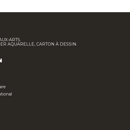
AUX-ARTS.
IER AQUARELLE, CARTON À DESSIN.
N
ire
tional