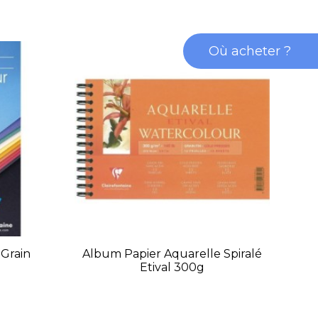
Où acheter ?
 Grain
Album Papier Aquarelle Spiralé
B
Etival 300g