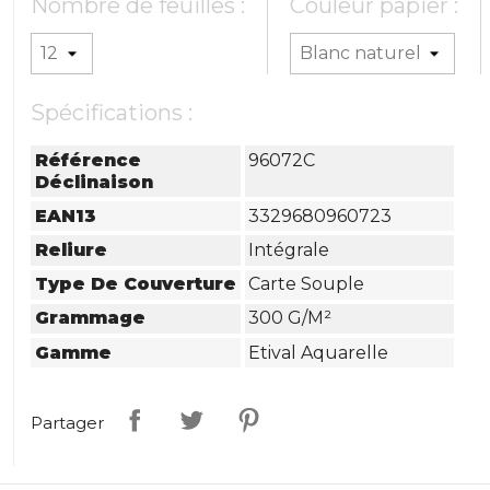
Nombre de feuilles :
Couleur papier :
Spécifications :
Référence
96072C
Déclinaison
EAN13
3329680960723
Reliure
Intégrale
Type De Couverture
Carte Souple
Grammage
300 G/m²
Gamme
Etival Aquarelle
Partager