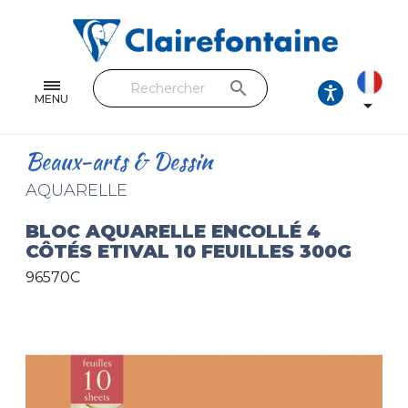
Cahiers & Carnets
Feuilles & Copies
search
Beaux-arts & Dessin
MENU

Correspondance
Beaux-arts & Dessin
Loisirs créatifs
AQUARELLE
Papiers cadeaux et emballages
BLOC AQUARELLE ENCOLLÉ 4
CÔTÉS ETIVAL 10 FEUILLES 300G
Cuir & trousses
96570C
RETROUVEZ NOS COLLECTIONS
Toutes les collections