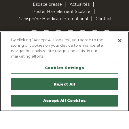
Espace presse
Actualités
Poster Harcèlement Scolaire
Planisphère Handicap International
Contact
Facebook
Twitter
YouTube
Pinterest
Instagram
LinkedIn
TikTok
By clicking “Accept All Cookies”, you agree to the
storing of cookies on your device to enhance site
Politique d'utilisation des cookies
navigation, analyze site usage, and assist in our
Politique de confidentialité
marketing efforts.
Mentions légales
Cookies Settings
Plan du site
Contactez-nous
Reject All
Accept All Cookies