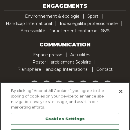
ENGAGEMENTS
Environnement & écologie
Sport
Handicap International
Index égalité professionnelle
Accessibilité : Partiellement conforme : 68%
COMMUNICATION
Espace presse
Actualités
Poster Harcèlement Scolaire
Planisphère Handicap International
Contact
Facebook
Twitter
YouTube
Pinterest
Instagram
LinkedIn
TikTok
By clicking “Accept All Cookies”, you agree to the
storing of cookies on your device to enhance site
Politique d'utilisation des cookies
navigation, analyze site usage, and assist in our
Politique de confidentialité
marketing efforts.
Mentions légales
Cookies Settings
Plan du site
Contactez-nous