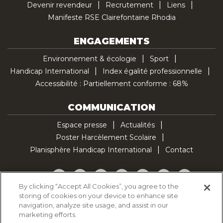
Devenir revendeur
Recrutement
Liens
Manifeste RSE Clairefontaine Rhodia
ENGAGEMENTS
Environnement & écologie
Sport
Handicap International
Index égalité professionnelle
Accessibilité : Partiellement conforme : 68%
COMMUNICATION
Espace presse
Actualités
Poster Harcèlement Scolaire
Planisphère Handicap International
Contact
Facebook
Twitter
YouTube
Pinterest
Instagram
LinkedIn
TikTok
By clicking “Accept All Cookies”, you agree to the
storing of cookies on your device to enhance site
Politique d'utilisation des cookies
navigation, analyze site usage, and assist in our
Politique de confidentialité
marketing efforts.