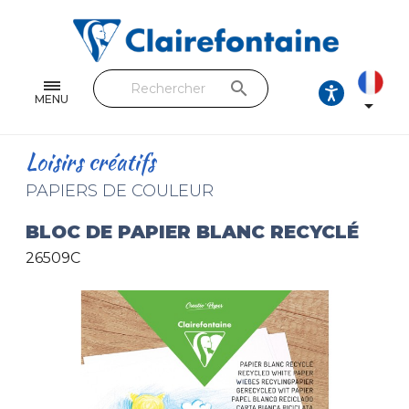
Cahiers & Carnets
Feuilles & Copies
search
Beaux-arts & Dessin
MENU

Correspondance
Loisirs créatifs
Loisirs créatifs
PAPIERS DE COULEUR
Papiers cadeaux et emballages
BLOC DE PAPIER BLANC RECYCLÉ
26509C
Cuir & trousses
RETROUVEZ NOS COLLECTIONS
Toutes les collections