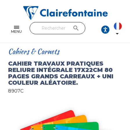
Cahiers & Carnets
Feuilles & Copies
search
Beaux-arts & Dessin
MENU

Correspondance
Cahiers & Carnets
Loisirs créatifs
CAHIER TRAVAUX PRATIQUES
RELIURE INTÉGRALE 17X22CM 80
Papiers cadeaux et emballages
PAGES GRANDS CARREAUX + UNI
COULEUR ALÉATOIRE.
Cuir & trousses
8907C
RETROUVEZ NOS COLLECTIONS
Toutes les collections