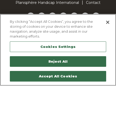
Planisphère Handicap International
Contact
Facebook
Twitter
YouTube
Pinterest
Instagram
LinkedIn
TikTok
By clicking “Accept All Cookies”, you agree to the
storing of cookies on your device to enhance site
Politique d'utilisation des cookies
navigation, analyze site usage, and assist in our
Politique de confidentialité
marketing efforts.
Mentions légales
Cookies Settings
Plan du site
Contactez-nous
Reject All
Accept All Cookies