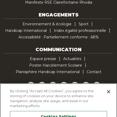
Manifeste RSE Clairefontaine Rhodia
ENGAGEMENTS
Environnement & écologie
Sport
Handicap International
Index égalité professionnelle
Accessibilité : Partiellement conforme : 68%
COMMUNICATION
Espace presse
Actualités
Poster Harcèlement Scolaire
Planisphère Handicap International
Contact
Facebook
Twitter
YouTube
Pinterest
Instagram
LinkedIn
TikTok
By clicking “Accept All Cookies”, you agree to the
storing of cookies on your device to enhance site
Politique d'utilisation des cookies
navigation, analyze site usage, and assist in our
Politique de confidentialité
marketing efforts.
Mentions légales
Cookies Settings