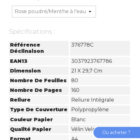
Spécifications :
Référence
376778C
Déclinaison
EAN13
3037923767786
Dimension
21 X 29,7 Cm
Nombre De Feuilles
80
Nombre De Pages
160
Reliure
Reliure Intégrale
Type De Couverture
Polypropylène
Couleur Papier
Blanc
Qualité Papier
Vélin Velouté
Où acheter ?
Format
A4