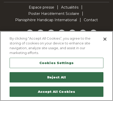
Espace presse
Actualités
Poster Harcèlement Scolaire
Planisphère Handicap International
Contact
Facebook
Twitter
YouTube
Pinterest
Instagram
LinkedIn
TikTok
By clicking “Accept All Cookies”, you agree to the
storing of cookies on your device to enhance site
Politique d'utilisation des cookies
navigation, analyze site usage, and assist in our
Politique de confidentialité
marketing efforts.
Mentions légales
Cookies Settings
Plan du site
Contactez-nous
Reject All
Accept All Cookies