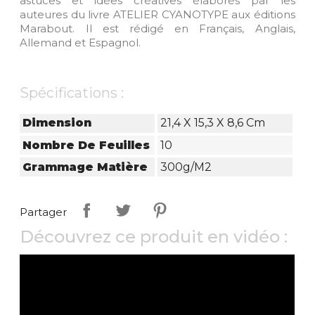
astuces et idées créatives élaborés par les
auteures du livre ATELIER CYANOTYPE aux éditions
Marabout. Il est rédigé en Français, Anglais,
Allemand et Espagnol.
Spécifications :
Dimension
21,4 X 15,3 X 8,6 Cm
Nombre De Feuilles
10
Grammage Matière
300g/m2
Partager
Découvrez ce produit en vidéo :