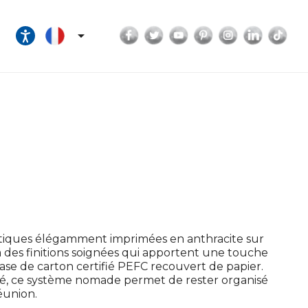
Facebook
Twitter
YouTube
Pinterest
Instagram
LinkedI
Tik

poétiques élégamment imprimées en anthracite sur
à des finitions soignées qui apportent une touche
 base de carton certifié PEFC recouvert de papier.
tré, ce système nomade permet de rester organisé
réunion.