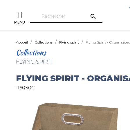
search
MENU
Accueil
Collections
Flying spirit
Flying Spirit - Organisat
Collections
FLYING SPIRIT
FLYING SPIRIT - ORGAN
116030C