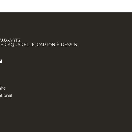
AUX-ARTS.
IER AQUARELLE, CARTON À DESSIN.
N
ire
tional