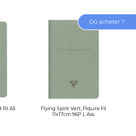
Où acheter ?
t RI A5
Flying Spirit Vert, Piqure Fil
F
11x17cm 96P L Ass.