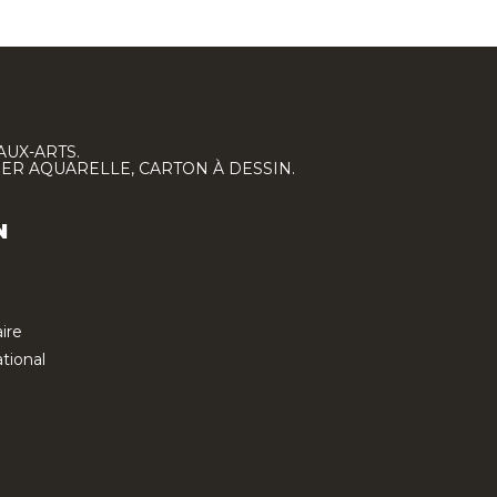
AUX-ARTS.
IER AQUARELLE, CARTON À DESSIN.
N
ire
tional