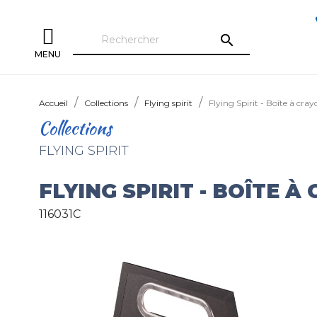
search
MENU
Accueil
Collections
Flying spirit
Flying Spirit - Boîte à cr
Collections
FLYING SPIRIT
FLYING SPIRIT - BOÎTE 
116031C