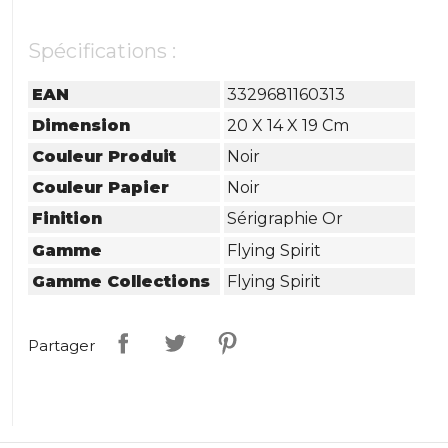
Spécifications :
EAN
3329681160313
Dimension
20 X 14 X 19 Cm
Couleur Produit
Noir
Couleur Papier
Noir
Finition
Sérigraphie Or
Gamme
Flying Spirit
Gamme Collections
Flying Spirit
Partager