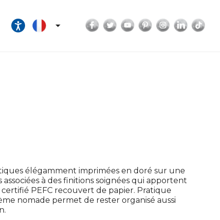
Facebook
Twitter
YouTube
Pinterest
Instagram
LinkedI
Tik

poétiques élégamment imprimées en doré sur une
associées à des finitions soignées qui apportent
certifié PEFC recouvert de papier. Pratique
stème nomade permet de rester organisé aussi
n.