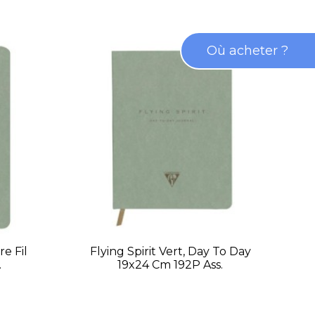
Où acheter ?
re Fil
Flying Spirit Vert, Day To Day
Fly
.
19x24 Cm 192P Ass.