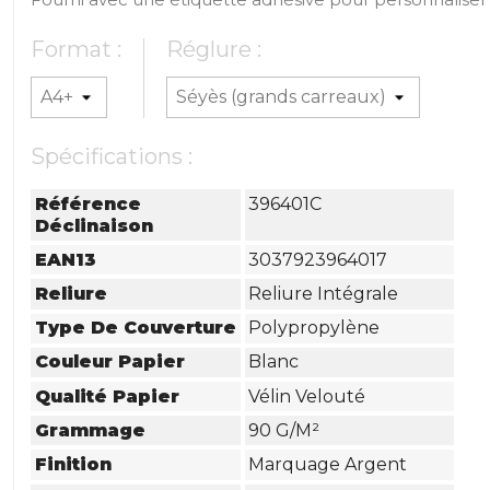
Format :
Réglure :
Spécifications :
Référence
396401C
Déclinaison
EAN13
3037923964017
Reliure
Reliure Intégrale
Type De Couverture
Polypropylène
Couleur Papier
Blanc
Qualité Papier
Vélin Velouté
Grammage
90 G/m²
Finition
Marquage Argent