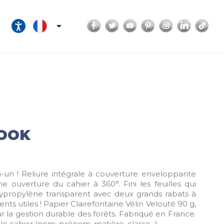
Facebook
Twitter
YouTube
Pinterest
Instagram
LinkedI
Tik

BOOK
en-un ! Reliure intégrale à couverture enveloppante
 ouverture du cahier à 360°. Fini les feuilles qui
lypropylène transparent avec deux grands rabats à
s utiles ! Papier Clairefontaine Vélin Velouté 90 g,
r la gestion durable des forêts. Fabriqué en France.
e cahier (nom, prénom, matière, classe...).