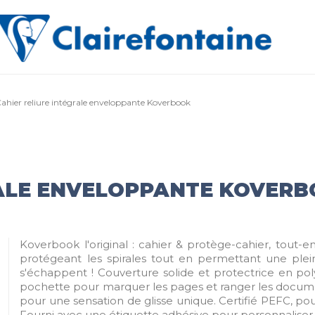
ahier reliure intégrale enveloppante Koverbook
RALE ENVELOPPANTE KOVER
Koverbook l'original : cahier & protège-cahier, tout-
protégeant les spirales tout en permettant une pleine
s'échappent ! Couverture solide et protectrice en po
pochette pour marquer les pages et ranger les document
pour une sensation de glisse unique. Certifié PEFC, pou
Fourni avec une étiquette adhésive pour personnaliser l