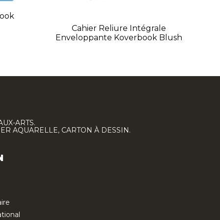
book
Cahier Reliure Intégrale
Enveloppante Koverbook Blush
AUX-ARTS.
IER AQUARELLE, CARTON À DESSIN.
N
ire
tional